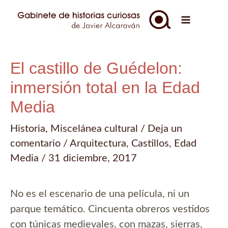
Ir
al
Main
contenido
Menu
El castillo de Guédelon:
inmersión total en la Edad
Media
Historia
,
Miscelánea cultural
/
Deja un
comentario
/
Arquitectura
,
Castillos
,
Edad
Media
/
31 diciembre, 2017
No es el escenario de una película, ni un
parque temático. Cincuenta obreros vestidos
con túnicas medievales, con mazas, sierras,