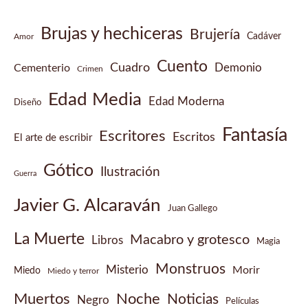
Brujas y hechiceras
Brujería
Cadáver
Amor
Cuento
Cuadro
Demonio
Cementerio
Crimen
Edad Media
Edad Moderna
Diseño
Fantasía
Escritores
Escritos
El arte de escribir
Gótico
Ilustración
Guerra
Javier G. Alcaraván
Juan Gallego
La Muerte
Macabro y grotesco
Libros
Magia
Monstruos
Misterio
Morir
Miedo
Miedo y terror
Muertos
Noche
Noticias
Negro
Películas