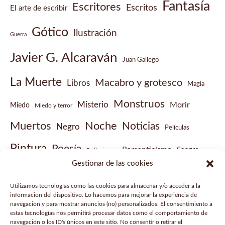
Fantasía
Escritores
Escritos
El arte de escribir
Gótico
Ilustración
Guerra
Javier G. Alcaraván
Juan Gallego
La Muerte
Macabro y grotesco
Libros
Magia
Monstruos
Misterio
Morir
Miedo
Miedo y terror
Muertos
Noche
Noticias
Negro
Películas
Pintura
Poesía
Romanticismo
Sangre
Reflexiones
Gestionar de las cookies
Sobrenatural
Vampiros
Steampunk
Victoriano
Utilizamos tecnologías como las cookies para almacenar y/o acceder a la
Vídeo musical
información del dispositivo. Lo hacemos para mejorar la experiencia de
navegación y para mostrar anuncios (no) personalizados. El consentimiento a
estas tecnologías nos permitirá procesar datos como el comportamiento de
navegación o los ID's únicos en este sitio. No consentir o retirar el