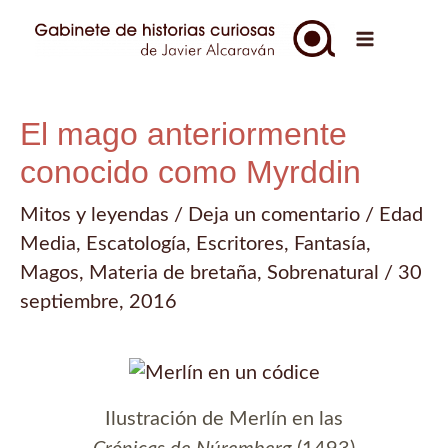
Ir
al
Main
contenido
Menu
El mago anteriormente
conocido como Myrddin
Mitos y leyendas
/
Deja un comentario
/
Edad
Media
,
Escatología
,
Escritores
,
Fantasía
,
Magos
,
Materia de bretaña
,
Sobrenatural
/
30
septiembre, 2016
Ilustración de Merlín en las