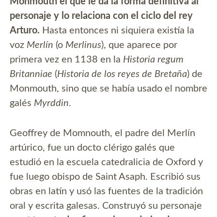
Monmouth el que le da la forma definitiva al
personaje y lo relaciona con el ciclo del rey
Arturo.
Hasta entonces ni siquiera existía la
voz
Merlín
(o
Merlinus
), que aparece por
primera vez en 1138 en la
Historia regum
Britanniae
(
Historia de los reyes de Bretaña
) de
Monmouth, sino que se había usado el nombre
galés
Myrddin
.
Geoffrey de Momnouth, el padre del Merlín
artúrico, fue un docto clérigo galés que
estudió en la escuela catedralicia de Oxford y
fue luego obispo de Saint Asaph. Escribió sus
obras en latín y usó las fuentes de la tradición
oral y escrita galesas. Construyó su personaje