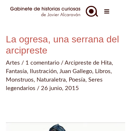
Ir
al
Main
contenido
Menu
La ogresa, una serrana del
arcipreste
Artes
/
1 comentario
/
Arcipreste de Hita
,
Fantasía
,
Ilustración
,
Juan Gallego
,
Libros
,
Monstruos
,
Naturaletra
,
Poesía
,
Seres
legendarios
/
26 junio, 2015