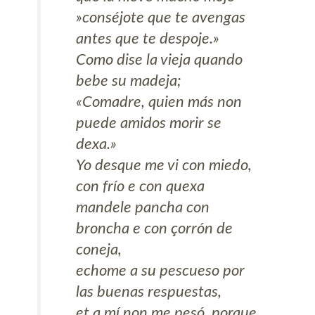
»conséjote que te avengas
antes que te despoje.»
Como dise la vieja quando
bebe su madeja;
«Comadre, quien más non
puede amidos morir se
dexa.»
Yo desque me vi con miedo,
con frío e con quexa
mandele pancha con
broncha e con çorrón de
coneja,
echome a su pescueso por
las buenas respuestas,
et a mí non me pesó, porque