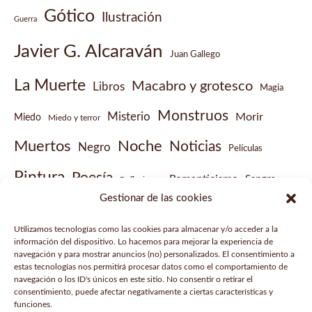
Gótico
Ilustración
Guerra
Javier G. Alcaraván
Juan Gallego
La Muerte
Macabro y grotesco
Libros
Magia
Monstruos
Misterio
Morir
Miedo
Miedo y terror
Muertos
Noche
Noticias
Negro
Películas
Pintura
Poesía
Romanticismo
Sangre
Reflexiones
Gestionar de las cookies
Sobrenatural
Vampiros
Steampunk
Victoriano
Utilizamos tecnologías como las cookies para almacenar y/o acceder a la
Vídeo musical
información del dispositivo. Lo hacemos para mejorar la experiencia de
navegación y para mostrar anuncios (no) personalizados. El consentimiento a
estas tecnologías nos permitirá procesar datos como el comportamiento de
navegación o los ID's únicos en este sitio. No consentir o retirar el
consentimiento, puede afectar negativamente a ciertas características y
funciones.