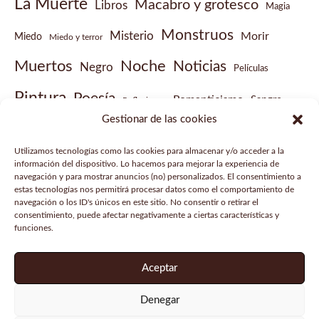
La Muerte
Macabro y grotesco
Libros
Magia
Monstruos
Misterio
Morir
Miedo
Miedo y terror
Muertos
Noche
Noticias
Negro
Películas
Pintura
Poesía
Romanticismo
Sangre
Reflexiones
Gestionar de las cookies
Sobrenatural
Vampiros
Steampunk
Victoriano
Utilizamos tecnologías como las cookies para almacenar y/o acceder a la
Vídeo musical
información del dispositivo. Lo hacemos para mejorar la experiencia de
navegación y para mostrar anuncios (no) personalizados. El consentimiento a
estas tecnologías nos permitirá procesar datos como el comportamiento de
navegación o los ID's únicos en este sitio. No consentir o retirar el
consentimiento, puede afectar negativamente a ciertas características y
funciones.
Aviso legal
Política de privacidad
Aceptar
Política de cookies
Denegar