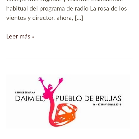
habitual del programa de radio La rosa de los
vientos y director, ahora, […]
El
Leer más »
caldero
de
las
brujas