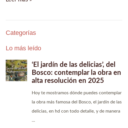
Fin
de
semana
Categorías
Daimiel,
pueblo
Lo más leído
de
brujas