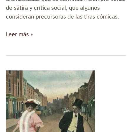
de sátira y crítica social, que algunos
consideran precursoras de las tiras cómicas.
El
Leer más »
callejón
de
la
Ginebra