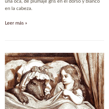
una oca, de plumaje gris en el dorso y blanco
en la cabeza.
Manual
Leer más »
de
criaturas
fantásticas:
la
bernacha