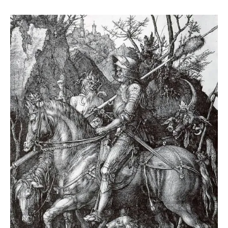
más
grandes
tienes!