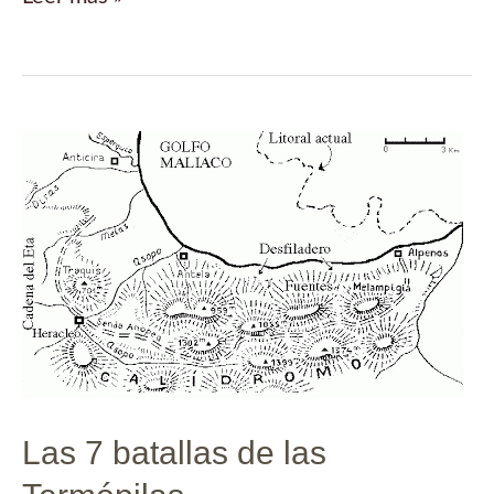
tipografías
de
la
Sanborn
Map
Company
Las 7 batallas de las