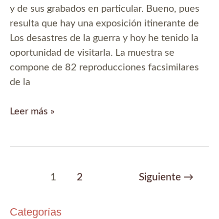
y de sus grabados en particular. Bueno, pues
resulta que hay una exposición itinerante de
Los desastres de la guerra y hoy he tenido la
oportunidad de visitarla. La muestra se
compone de 82 reproducciones facsimilares
de la
La
Leer más »
exposición
«Goya.
Los
Desastres
Paginación
1
2
Siguiente
→
de
de
la
entradas
Categorías
Guerra»