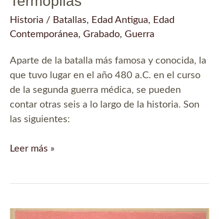
Termópilas
Historia
/
Batallas
,
Edad Antigua
,
Edad
Contemporánea
,
Grabado
,
Guerra
Aparte de la batalla más famosa y conocida, la
que tuvo lugar en el año 480 a.C. en el curso
de la segunda guerra médica, se pueden
contar otras seis a lo largo de la historia. Son
las siguientes:
Las
Leer más »
7
batallas
de
las