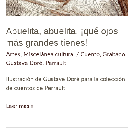
Abuelita, abuelita, ¡qué ojos
más grandes tienes!
Artes
,
Miscelánea cultural
/
Cuento
,
Grabado
,
Gustave Doré
,
Perrault
Ilustración de Gustave Doré para la colección
de cuentos de Perrault.
Abuelita,
Leer más »
abuelita,
¡qué
ojos