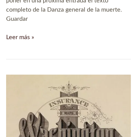
poner en una próxima entrada el texto
completo de la Danza general de la muerte.
Guardar
La
Leer más »
danse
macabre,
de
Guy
Marchant