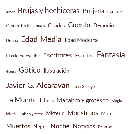
Brujas y hechiceras
Brujería
Cadáver
Amor
Cuento
Cuadro
Demonio
Cementerio
Crimen
Edad Media
Edad Moderna
Diseño
Fantasía
Escritores
Escritos
El arte de escribir
Gótico
Ilustración
Guerra
Javier G. Alcaraván
Juan Gallego
La Muerte
Macabro y grotesco
Libros
Magia
Monstruos
Misterio
Morir
Miedo
Miedo y terror
Muertos
Noche
Noticias
Negro
Películas