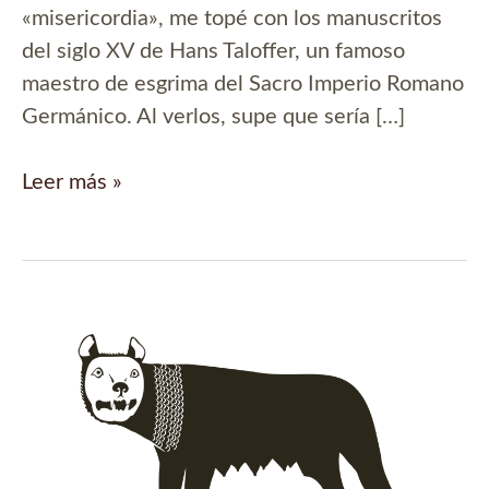
«misericordia», me topé con los manuscritos
del siglo XV de Hans Taloffer, un famoso
maestro de esgrima del Sacro Imperio Romano
Germánico. Al verlos, supe que sería […]
Trial
Leer más »
by
combat!
–
Diseño
medieval
para
camisetas