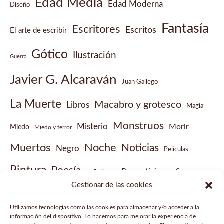
Edad Media
Edad Moderna
Diseño
Fantasía
Escritores
Escritos
El arte de escribir
Gótico
Ilustración
Guerra
Javier G. Alcaraván
Juan Gallego
La Muerte
Macabro y grotesco
Libros
Magia
Monstruos
Misterio
Morir
Miedo
Miedo y terror
Muertos
Noche
Noticias
Negro
Películas
Pintura
Poesía
Romanticismo
Sangre
Reflexiones
Gestionar de las cookies
Sobrenatural
Vampiros
Steampunk
Victoriano
Utilizamos tecnologías como las cookies para almacenar y/o acceder a la
Vídeo musical
información del dispositivo. Lo hacemos para mejorar la experiencia de