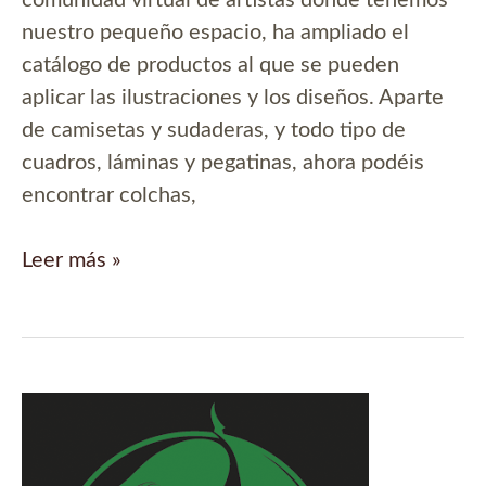
comunidad virtual de artistas donde tenemos
nuestro pequeño espacio, ha ampliado el
catálogo de productos al que se pueden
aplicar las ilustraciones y los diseños. Aparte
de camisetas y sudaderas, y todo tipo de
cuadros, láminas y pegatinas, ahora podéis
encontrar colchas,
Nuevos
Leer más »
productos
en
la
tienda
de
redbubble