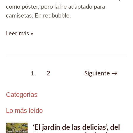
como póster, pero la he adaptado para
camisetas. En redbubble.
Camiseta
Leer más »
para
dragonófilos
Paginación
1
2
Siguiente
→
de
entradas
Categorías
Lo más leído