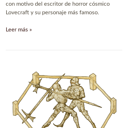
con motivo del escritor de horror cósmico
Lovecraft y su personaje más famoso.
I’ve
Leer más »
also
heard
the
call
of
Cthulhu