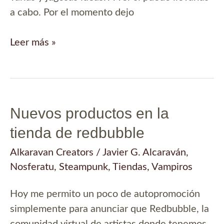
a cabo. Por el momento dejo
Camisetas
Leer más »
de
temática
medieval
Nuevos productos en la
tienda de redbubble
Alkaravan Creators
/
Javier G. Alcaraván
,
Nosferatu
,
Steampunk
,
Tiendas
,
Vampiros
Hoy me permito un poco de autopromoción
simplemente para anunciar que Redbubble, la