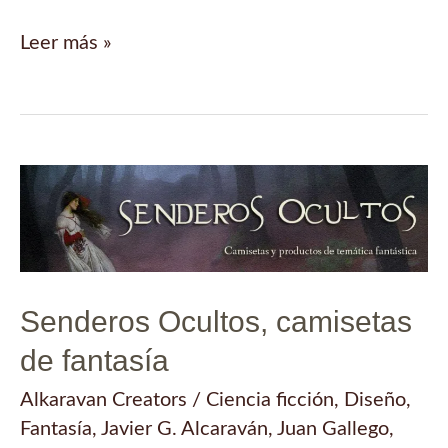
Camiseta
Leer más »
‘Pentáculo’
Senderos Ocultos, camisetas
de fantasía
Alkaravan Creators
/
Ciencia ficción
,
Diseño
,
Fantasía
,
Javier G. Alcaraván
,
Juan Gallego
,