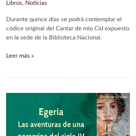
Libros
,
Noticias
Durante quince días se podrá contemplar el
códice original del Cantar de mio Cid expuesto
en la sede de la Biblioteca Nacional.
El
Leer más »
Cantar
de
mio
Cid
expuesto
al
público
por