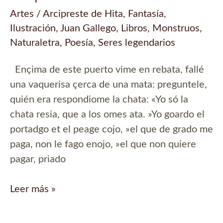
Artes
/
Arcipreste de Hita
,
Fantasía
,
Ilustración
,
Juan Gallego
,
Libros
,
Monstruos
,
Naturaletra
,
Poesía
,
Seres legendarios
Ençima de este puerto vime en rebata, fallé
una vaquerisa çerca de una mata: preguntele,
quién era respondiome la chata: «Yo só la
chata resia, que a los omes ata. »Yo goardo el
portadgo et el peage cojo, »el que de grado me
paga, non le fago enojo, »el que non quiere
pagar, priado
La
Leer más »
ogresa,
una