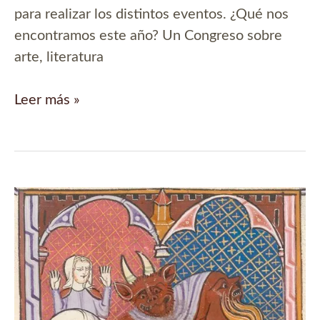
para realizar los distintos eventos. ¿Qué nos
encontramos este año? Un Congreso sobre
arte, literatura
VIII
Leer más »
Semana
Gótica
de
Madrid