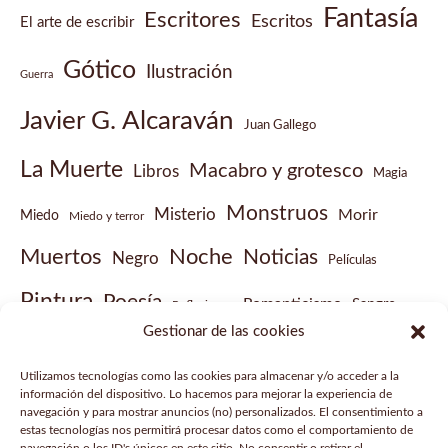
Fantasía
Escritores
Escritos
El arte de escribir
Gótico
Ilustración
Guerra
Javier G. Alcaraván
Juan Gallego
La Muerte
Macabro y grotesco
Libros
Magia
Monstruos
Misterio
Morir
Miedo
Miedo y terror
Muertos
Noche
Noticias
Negro
Películas
Pintura
Poesía
Romanticismo
Sangre
Reflexiones
Gestionar de las cookies
Sobrenatural
Vampiros
Steampunk
Victoriano
Utilizamos tecnologías como las cookies para almacenar y/o acceder a la
Vídeo musical
información del dispositivo. Lo hacemos para mejorar la experiencia de
navegación y para mostrar anuncios (no) personalizados. El consentimiento a
estas tecnologías nos permitirá procesar datos como el comportamiento de