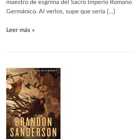
maestro de esgrima del Sacro Imperio Romano
Germánico. Al verlos, supe que sería […]
Trial
Leer más »
by
combat!
–
Diseño
medieval
para
camisetas