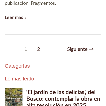
publicación, Fragmentos.
Trailer
Leer más »
book
de
Fragmentos
Paginación
1
2
Siguiente
→
de
entradas
Categorías
Lo más leído