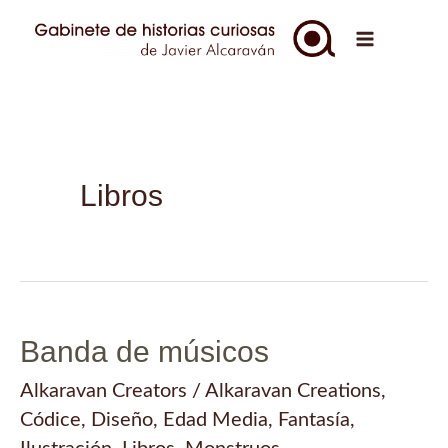
Ir
al
Main
contenido
Menu
Libros
Banda de músicos
Alkaravan Creators
/
Alkaravan Creations
,
Códice
,
Diseño
,
Edad Media
,
Fantasía
,