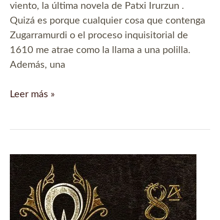
viento, la última novela de Patxi Irurzun .
Quizá es porque cualquier cosa que contenga
Zugarramurdi o el proceso inquisitorial de
1610 me atrae como la llama a una polilla.
Además, una
Trailer
Leer más »
book
de
‘Los
dueños
del
viento’,
de
Patxi