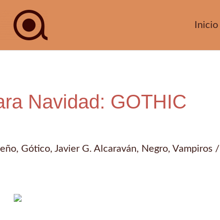
Inicio
ara Navidad: GOTHIC
seño
,
Gótico
,
Javier G. Alcaraván
,
Negro
,
Vampiros