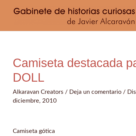
Ir
al
contenido
Camiseta destacada p
DOLL
Alkaravan Creators
/
Deja un comentario
/
Di
diciembre, 2010
Camiseta gótica