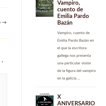
e
→
n
*