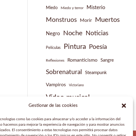
Misterio
Miedo
Miedo y terror
Muertos
Monstruos
Morir
Noche
Noticias
Negro
Pintura
Poesía
Películas
Romanticismo
Sangre
Reflexiones
Sobrenatural
Steampunk
Vampiros
Victoriano
Vídeo musical
Gestionar de las cookies
ecnologías como las cookies para almacenar y/o acceder a la información del
 Lo hacemos para mejorar la experiencia de navegación y para mostrar anuncios
izados. El consentimiento a estas tecnologías nos permitirá procesar datos
ortamiento de navegación o los ID's únicos en este sitio. No consentir o retirar