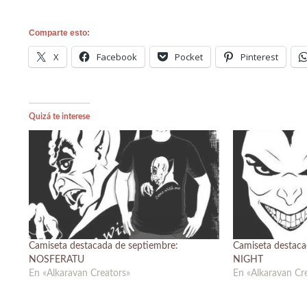
Comparte esto:
X
Facebook
Pocket
Pinterest
Quizá te interese
Camiseta destacada de septiembre:
Camiseta destaca
NOSFERATU
NIGHT
En «Alkaravan Creators»
En «Alkaravan Cr