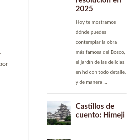
r
por