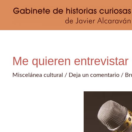
Ir
al
contenido
Me quieren entrevistar
Miscelánea cultural
/
Deja un comentario
/
Br