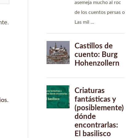
nte.
ios.