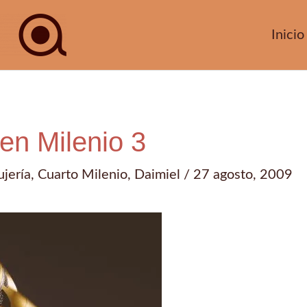
Inicio
 en Milenio 3
ujería
,
Cuarto Milenio
,
Daimiel
/
27 agosto, 2009