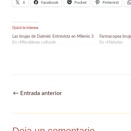
X
Facebook
Pocket
Pinterest
Quizá te interese
Las brujas de Daimiel. Entrevista en Milenio 3
Farmacopea bruje
En «Miscelánea cultural»
En «Historia»
Navegación
←
Entrada anterior
de
entradas
Deja un comentario