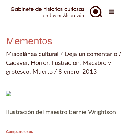
Ir
al
Main
contenido
Menu
Mementos
Miscelánea cultural
/
Deja un comentario
/
Cadáver
,
Horror
,
Ilustración
,
Macabro y
grotesco
,
Muerto
/
8 enero, 2013
Ilustración del maestro Bernie Wrightson
Comparte esto: