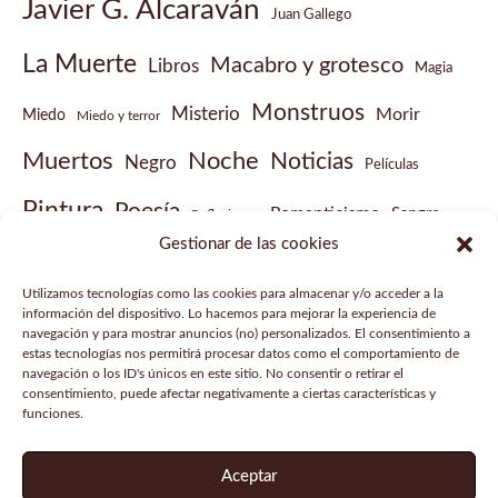
Javier G. Alcaraván
Juan Gallego
La Muerte
Macabro y grotesco
Libros
Magia
Monstruos
Misterio
Morir
Miedo
Miedo y terror
Muertos
Noche
Noticias
Negro
Películas
Pintura
Poesía
Romanticismo
Sangre
Reflexiones
Gestionar de las cookies
Sobrenatural
Vampiros
Steampunk
Victoriano
Utilizamos tecnologías como las cookies para almacenar y/o acceder a la
Vídeo musical
información del dispositivo. Lo hacemos para mejorar la experiencia de
navegación y para mostrar anuncios (no) personalizados. El consentimiento a
estas tecnologías nos permitirá procesar datos como el comportamiento de
navegación o los ID's únicos en este sitio. No consentir o retirar el
consentimiento, puede afectar negativamente a ciertas características y
funciones.
Aviso legal
Política de privacidad
Aceptar
Política de cookies