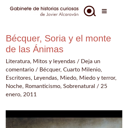
Ir
al
Main
contenido
Menu
Bécquer, Soria y el monte
de las Ánimas
Literatura
,
Mitos y leyendas
/
Deja un
comentario
/
Bécquer
,
Cuarto Milenio
,
Escritores
,
Leyendas
,
Miedo
,
Miedo y terror
,
Noche
,
Romanticismo
,
Sobrenatural
/
25
enero, 2011