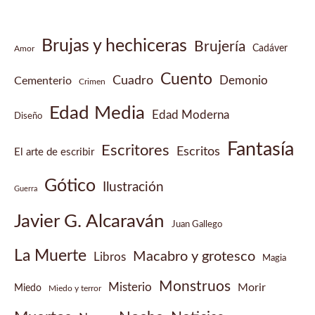
Brujas y hechiceras
Brujería
Cadáver
Amor
Cuento
Cuadro
Demonio
Cementerio
Crimen
Edad Media
Edad Moderna
Diseño
Fantasía
Escritores
Escritos
El arte de escribir
Gótico
Ilustración
Guerra
Javier G. Alcaraván
Juan Gallego
La Muerte
Macabro y grotesco
Libros
Magia
Monstruos
Misterio
Morir
Miedo
Miedo y terror