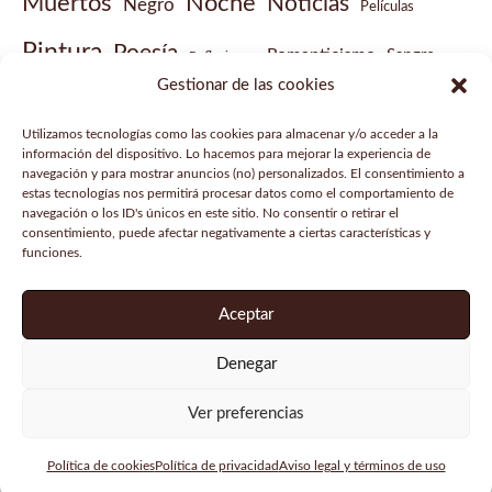
Muertos
Noche
Noticias
Negro
Películas
Pintura
Poesía
Romanticismo
Sangre
Reflexiones
Gestionar de las cookies
Sobrenatural
Vampiros
Steampunk
Victoriano
Utilizamos tecnologías como las cookies para almacenar y/o acceder a la
Vídeo musical
información del dispositivo. Lo hacemos para mejorar la experiencia de
navegación y para mostrar anuncios (no) personalizados. El consentimiento a
estas tecnologías nos permitirá procesar datos como el comportamiento de
navegación o los ID's únicos en este sitio. No consentir o retirar el
consentimiento, puede afectar negativamente a ciertas características y
funciones.
Aviso legal
Política de privacidad
Aceptar
Política de cookies
Denegar
Copyright © 2026 Gabinete de historias curiosas |
Ver preferencias
Powered by
Tema Astra para WordPress
Política de cookies
Política de privacidad
Aviso legal y términos de uso