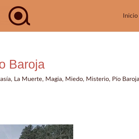
Inicio
ío Baroja
asía
,
La Muerte
,
Magia
,
Miedo
,
Misterio
,
Pío Baroj