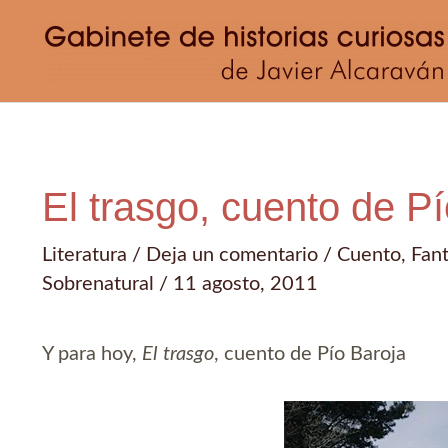
Ir
al
contenido
El trasgo, cuento de P
Literatura
/
Deja un comentario
/
Cuento
,
Fant
Sobrenatural
/
11 agosto, 2011
Y para hoy,
El trasgo
, cuento de Pío Baroja