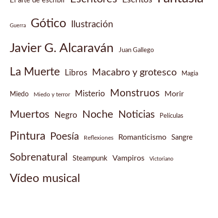
El arte de escribir
Gótico
Ilustración
Guerra
Javier G. Alcaraván
Juan Gallego
La Muerte
Macabro y grotesco
Libros
Magia
Monstruos
Misterio
Morir
Miedo
Miedo y terror
Muertos
Noche
Noticias
Negro
Películas
Pintura
Poesía
Romanticismo
Sangre
Reflexiones
Sobrenatural
Vampiros
Steampunk
Victoriano
Vídeo musical