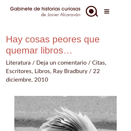
Ir
al
Main
contenido
Menu
Hay cosas peores que
quemar libros…
Literatura
/
Deja un comentario
/
Citas
,
Escritores
,
Libros
,
Ray Bradbury
/
22
diciembre, 2010