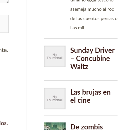
nte.
ios.