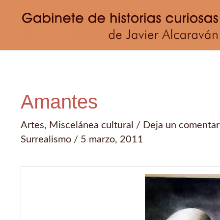
Ir
al
contenido
Amantes
Artes
,
Miscelánea cultural
/
Deja un comentar
Surrealismo
/
5 marzo, 2011