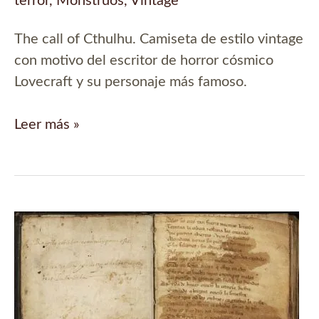
terror
,
Monstruos
,
Vintage
The call of Cthulhu. Camiseta de estilo vintage
con motivo del escritor de horror cósmico
Lovecraft y su personaje más famoso.
I’ve
Leer más »
also
heard
the
call
of
Cthulhu