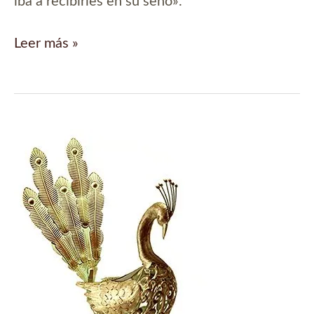
iba a recibirles en su seno».
Mordiendo
Leer más »
el
polvo