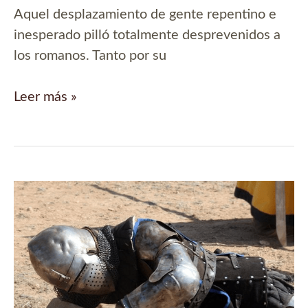
Aquel desplazamiento de gente repentino e
inesperado pilló totalmente desprevenidos a
los romanos. Tanto por su
Éxodo
Leer más »
sobre
un
río
helado:
vándalos,
suevos
y
alanos
invaden
la