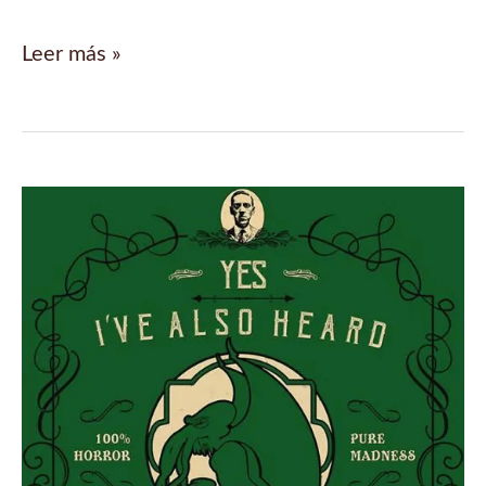
El
Leer más »
cónclave
de
Viterbo:
3
años
para
elegir
papa