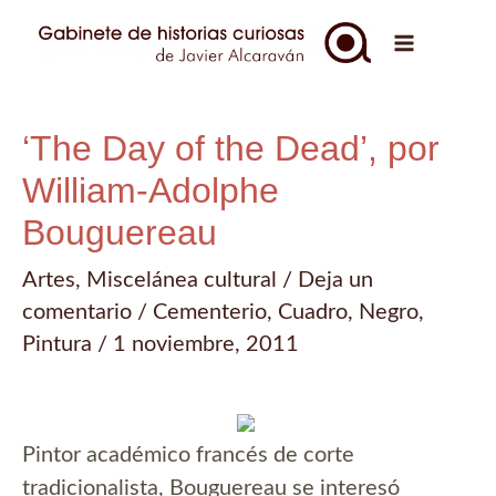
Ir
al
Main
contenido
Menu
‘The Day of the Dead’, por
William-Adolphe
Bouguereau
Artes
,
Miscelánea cultural
/
Deja un
comentario
/
Cementerio
,
Cuadro
,
Negro
,
Pintura
/
1 noviembre, 2011
Pintor académico francés de corte
tradicionalista, Bouguereau se interesó