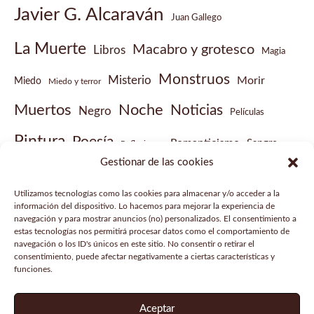
Javier G. Alcaraván
Juan Gallego
La Muerte
Macabro y grotesco
Libros
Magia
Monstruos
Misterio
Morir
Miedo
Miedo y terror
Muertos
Noche
Noticias
Negro
Películas
Pintura
Poesía
Romanticismo
Sangre
Reflexiones
Gestionar de las cookies
Sobrenatural
Vampiros
Steampunk
Victoriano
Utilizamos tecnologías como las cookies para almacenar y/o acceder a la
Vídeo musical
información del dispositivo. Lo hacemos para mejorar la experiencia de
navegación y para mostrar anuncios (no) personalizados. El consentimiento a
estas tecnologías nos permitirá procesar datos como el comportamiento de
navegación o los ID's únicos en este sitio. No consentir o retirar el
consentimiento, puede afectar negativamente a ciertas características y
funciones.
Aviso legal
Política de privacidad
Aceptar