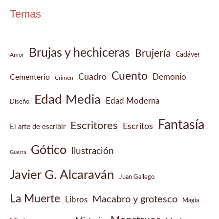
Temas
Brujas y hechiceras
Brujería
Cadáver
Amor
Cuento
Cuadro
Demonio
Cementerio
Crimen
Edad Media
Edad Moderna
Diseño
Fantasía
Escritores
Escritos
El arte de escribir
Gótico
Ilustración
Guerra
Javier G. Alcaraván
Juan Gallego
La Muerte
Macabro y grotesco
Libros
Magia