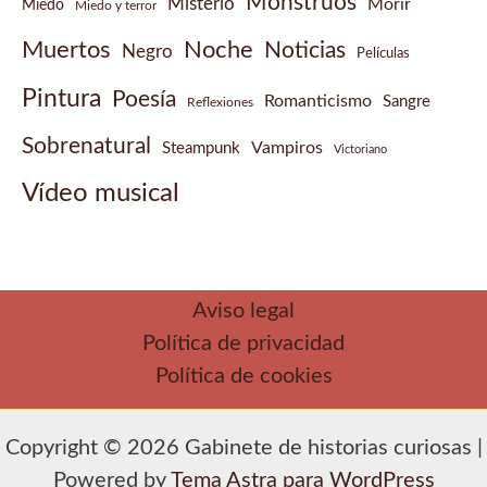
Monstruos
Misterio
Morir
Miedo
Miedo y terror
Muertos
Noche
Noticias
Negro
Películas
Pintura
Poesía
Romanticismo
Sangre
Reflexiones
Sobrenatural
Vampiros
Steampunk
Victoriano
Vídeo musical
Aviso legal
Política de privacidad
Política de cookies
Copyright © 2026 Gabinete de historias curiosas |
Powered by
Tema Astra para WordPress