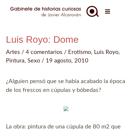
Ir
al
Main
contenido
Menu
Luis Royo: Dome
Artes
/
4 comentarios
/
Erotismo
,
Luis Royo
,
Pintura
,
Sexo
/
19 agosto, 2010
¿Alguien pensó que se había acabado la época
de los frescos en cúpulas y bóbedas?
La obra: pintura de una cúpula de 80 m2 que