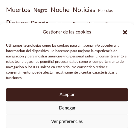
Muertos
Noche
Noticias
Negro
Películas
Pintura
Poesía
Romanticismo
Sangre
Reflexiones
Gestionar de las cookies
Sobrenatural
Vampiros
Steampunk
Victoriano
Utilizamos tecnologías como las cookies para almacenar y/o acceder a la
Vídeo musical
información del dispositivo. Lo hacemos para mejorar la experiencia de
navegación y para mostrar anuncios (no) personalizados. El consentimiento a
estas tecnologías nos permitirá procesar datos como el comportamiento de
navegación o los ID's únicos en este sitio. No consentir o retirar el
consentimiento, puede afectar negativamente a ciertas características y
funciones.
Aviso legal
Política de privacidad
Aceptar
Política de cookies
Denegar
Copyright © 2026 Gabinete de historias curiosas |
Ver preferencias
Powered by
Tema Astra para WordPress