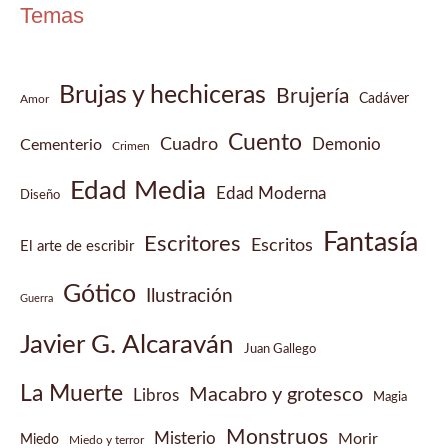
Temas
Brujas y hechiceras
Brujería
Cadáver
Amor
Cuento
Cuadro
Demonio
Cementerio
Crimen
Edad Media
Edad Moderna
Diseño
Fantasía
Escritores
Escritos
El arte de escribir
Gótico
Ilustración
Guerra
Javier G. Alcaraván
Juan Gallego
La Muerte
Macabro y grotesco
Libros
Magia
Monstruos
Misterio
Morir
Miedo
Miedo y terror