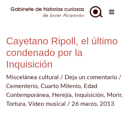
Ir
al
Main
contenido
Menu
Cayetano Ripoll, el último
condenado por la
Inquisición
Miscelánea cultural
/
Deja un comentario
/
Cementerio
,
Cuarto Milenio
,
Edad
Contemporánea
,
Herejía
,
Inquisición
,
Morir
,
Tortura
,
Vídeo musical
/
26 marzo, 2013