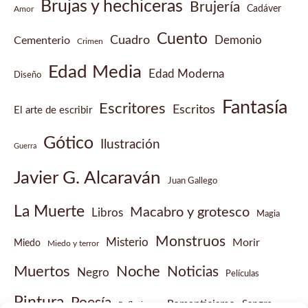
Brujas y hechiceras
Brujería
Cadáver
Amor
Cuento
Cuadro
Demonio
Cementerio
Crimen
Edad Media
Edad Moderna
Diseño
Fantasía
Escritores
Escritos
El arte de escribir
Gótico
Ilustración
Guerra
Javier G. Alcaraván
Juan Gallego
La Muerte
Macabro y grotesco
Libros
Magia
Monstruos
Misterio
Morir
Miedo
Miedo y terror
Muertos
Noche
Noticias
Negro
Películas
Pintura
Poesía
Romanticismo
Sangre
Reflexiones