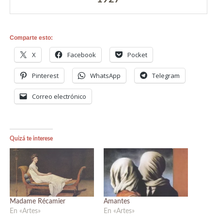
Comparte esto:
X
Facebook
Pocket
Pinterest
WhatsApp
Telegram
Correo electrónico
Quizá te interese
Madame Récamier
Amantes
En «Artes»
En «Artes»