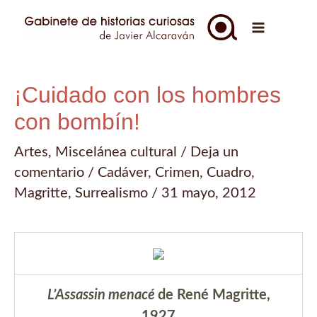
Ir
al
Main
contenido
Menu
¡Cuidado con los hombres
con bombín!
Artes
,
Miscelánea cultural
/
Deja un
comentario
/
Cadáver
,
Crimen
,
Cuadro
,
Magritte
,
Surrealismo
/
31 mayo, 2012
L’Assassin menacé
de René Magritte,
1927