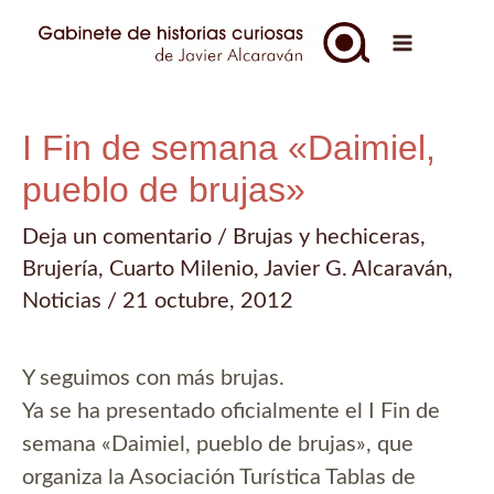
Ir
al
Main
contenido
Menu
I Fin de semana «Daimiel,
pueblo de brujas»
Deja un comentario
/
Brujas y hechiceras
,
Brujería
,
Cuarto Milenio
,
Javier G. Alcaraván
,
Noticias
/
21 octubre, 2012
Y seguimos con más brujas.
Ya se ha presentado oficialmente el I Fin de
semana «Daimiel, pueblo de brujas», que
organiza la Asociación Turística Tablas de