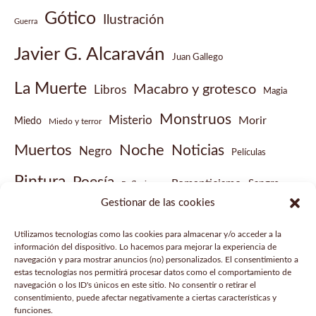
Gótico
Ilustración
Guerra
Javier G. Alcaraván
Juan Gallego
La Muerte
Macabro y grotesco
Libros
Magia
Monstruos
Misterio
Morir
Miedo
Miedo y terror
Muertos
Noche
Noticias
Negro
Películas
Pintura
Poesía
Romanticismo
Sangre
Reflexiones
Gestionar de las cookies
Sobrenatural
Vampiros
Steampunk
Victoriano
Utilizamos tecnologías como las cookies para almacenar y/o acceder a la
Vídeo musical
información del dispositivo. Lo hacemos para mejorar la experiencia de
navegación y para mostrar anuncios (no) personalizados. El consentimiento a
estas tecnologías nos permitirá procesar datos como el comportamiento de
navegación o los ID's únicos en este sitio. No consentir o retirar el
consentimiento, puede afectar negativamente a ciertas características y
funciones.