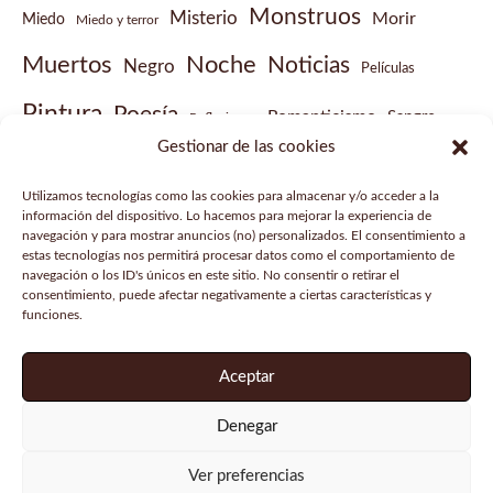
Monstruos
Misterio
Morir
Miedo
Miedo y terror
Muertos
Noche
Noticias
Negro
Películas
Pintura
Poesía
Romanticismo
Sangre
Reflexiones
Gestionar de las cookies
Sobrenatural
Vampiros
Steampunk
Victoriano
Utilizamos tecnologías como las cookies para almacenar y/o acceder a la
Vídeo musical
información del dispositivo. Lo hacemos para mejorar la experiencia de
navegación y para mostrar anuncios (no) personalizados. El consentimiento a
estas tecnologías nos permitirá procesar datos como el comportamiento de
navegación o los ID's únicos en este sitio. No consentir o retirar el
consentimiento, puede afectar negativamente a ciertas características y
funciones.
Aviso legal
Política de privacidad
Aceptar
Política de cookies
Denegar
Copyright © 2026 Gabinete de historias curiosas |
Ver preferencias