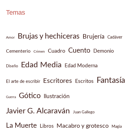
Temas
Brujas y hechiceras
Brujería
Cadáver
Amor
Cuento
Cuadro
Demonio
Cementerio
Crimen
Edad Media
Edad Moderna
Diseño
Fantasía
Escritores
Escritos
El arte de escribir
Gótico
Ilustración
Guerra
Javier G. Alcaraván
Juan Gallego
La Muerte
Macabro y grotesco
Libros
Magia