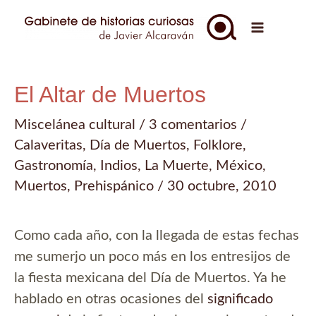
Ir
al
Main
contenido
Menu
El Altar de Muertos
Miscelánea cultural
/
3 comentarios
/
Calaveritas
,
Día de Muertos
,
Folklore
,
Gastronomía
,
Indios
,
La Muerte
,
México
,
Muertos
,
Prehispánico
/
30 octubre, 2010
Como cada año, con la llegada de estas fechas
me sumerjo un poco más en los entresijos de
la fiesta mexicana del Día de Muertos. Ya he
hablado en otras ocasiones del
significado