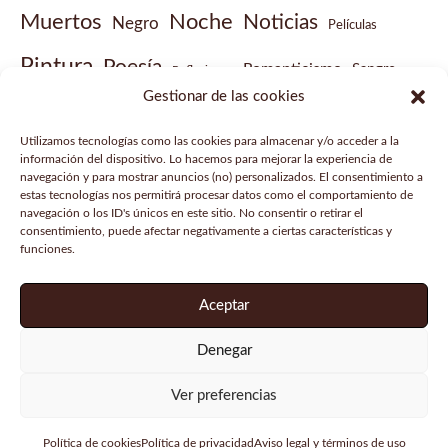
Muertos
Noche
Noticias
Negro
Películas
Pintura
Poesía
Romanticismo
Sangre
Reflexiones
Gestionar de las cookies
Sobrenatural
Vampiros
Steampunk
Victoriano
Utilizamos tecnologías como las cookies para almacenar y/o acceder a la
Vídeo musical
información del dispositivo. Lo hacemos para mejorar la experiencia de
navegación y para mostrar anuncios (no) personalizados. El consentimiento a
estas tecnologías nos permitirá procesar datos como el comportamiento de
navegación o los ID's únicos en este sitio. No consentir o retirar el
consentimiento, puede afectar negativamente a ciertas características y
funciones.
Aviso legal
Política de privacidad
Aceptar
Política de cookies
Denegar
Copyright © 2026 Gabinete de historias curiosas |
Ver preferencias
Powered by
Tema Astra para WordPress
Política de cookies
Política de privacidad
Aviso legal y términos de uso