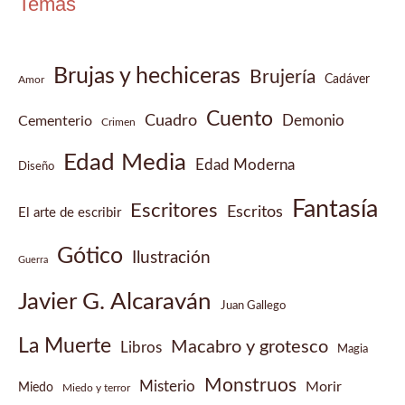
Temas
Brujas y hechiceras
Brujería
Cadáver
Amor
Cuento
Cuadro
Demonio
Cementerio
Crimen
Edad Media
Edad Moderna
Diseño
Fantasía
Escritores
Escritos
El arte de escribir
Gótico
Ilustración
Guerra
Javier G. Alcaraván
Juan Gallego
La Muerte
Macabro y grotesco
Libros
Magia
Monstruos
Misterio
Morir
Miedo
Miedo y terror