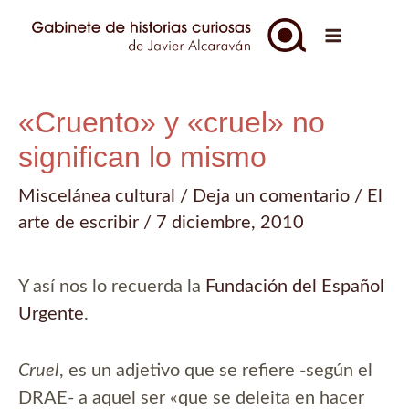
Ir
al
Main
contenido
Menu
«Cruento» y «cruel» no
significan lo mismo
Miscelánea cultural
/
Deja un comentario
/
El
arte de escribir
/
7 diciembre, 2010
Y así nos lo recuerda la
Fundación del Español
Urgente
.
Cruel
, es un adjetivo que se refiere -según el
DRAE- a aquel ser «que se deleita en hacer