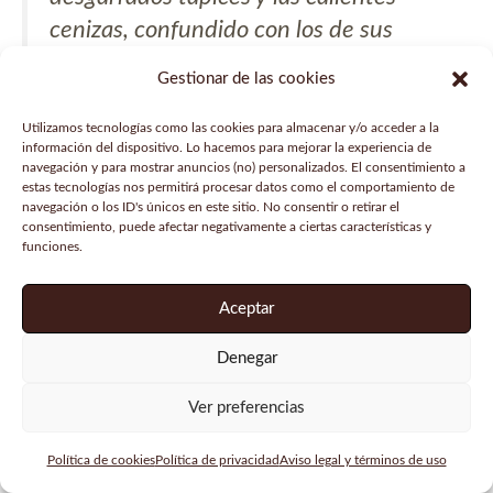
cenizas, confundido con los de sus
oscuros compañeros.
Gestionar de las cookies
Utilizamos tecnologías como las cookies para almacenar y/o acceder a la
El tiempo pasó; comenzaron los
información del dispositivo. Lo hacemos para mejorar la experiencia de
zarzales a rastrear por los desiertos
navegación y para mostrar anuncios (no) personalizados. El consentimiento a
estas tecnologías nos permitirá procesar datos como el comportamiento de
patios, la hiedra a enredarse en los
navegación o los ID's únicos en este sitio. No consentir o retirar el
consentimiento, puede afectar negativamente a ciertas características y
oscuros machones y las campanillas
funciones.
azules a mecerse colgadas de las
ruinosas almenas. Los desiguales soplos
Aceptar
de la brisa, el graznido de las aves
Denegar
nocturnas y el rumor de los reptiles que
se deslizaban entre las altas hierbas,
Ver preferencias
turbaban sólo de vez en cuando el
silencio de la muerte de aquel lugar
Política de cookies
Política de privacidad
Aviso legal y términos de uso