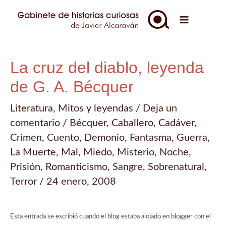
Ir
al
Main
contenido
Menu
La cruz del diablo, leyenda
de G. A. Bécquer
Literatura
,
Mitos y leyendas
/
Deja un
comentario
/
Bécquer
,
Caballero
,
Cadáver
,
Crimen
,
Cuento
,
Demonio
,
Fantasma
,
Guerra
,
La Muerte
,
Mal
,
Miedo
,
Misterio
,
Noche
,
Prisión
,
Romanticismo
,
Sangre
,
Sobrenatural
,
Terror
/
24 enero, 2008
Esta entrada se escribió cuando el blog estaba alojado en blogger con el