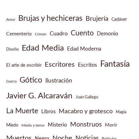
Brujas y hechiceras
Brujería
Cadáver
Amor
Cuento
Cuadro
Demonio
Cementerio
Crimen
Edad Media
Edad Moderna
Diseño
Fantasía
Escritores
Escritos
El arte de escribir
Gótico
Ilustración
Guerra
Javier G. Alcaraván
Juan Gallego
La Muerte
Macabro y grotesco
Libros
Magia
Monstruos
Misterio
Morir
Miedo
Miedo y terror
Muertos
Noche
Noticias
Negro