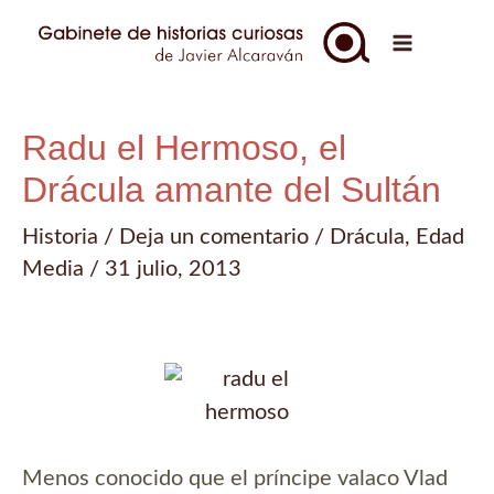
Ir
al
Main
contenido
Menu
Radu el Hermoso, el
Drácula amante del Sultán
Historia
/
Deja un comentario
/
Drácula
,
Edad
Media
/
31 julio, 2013
Menos conocido que el príncipe valaco Vlad