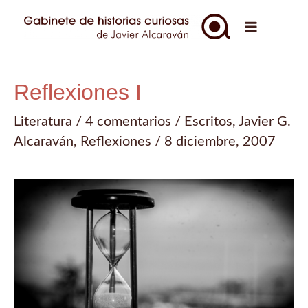
Ir
al
Main
contenido
Menu
Reflexiones I
Literatura
/
4 comentarios
/
Escritos
,
Javier G.
Alcaraván
,
Reflexiones
/
8 diciembre, 2007