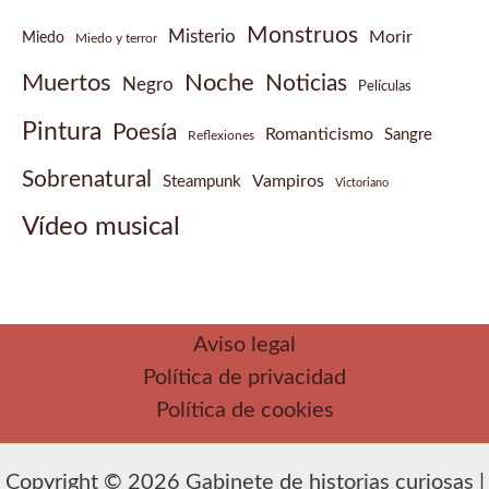
Monstruos
Misterio
Morir
Miedo
Miedo y terror
Muertos
Noche
Noticias
Negro
Películas
Pintura
Poesía
Romanticismo
Sangre
Reflexiones
Sobrenatural
Vampiros
Steampunk
Victoriano
Vídeo musical
Aviso legal
Política de privacidad
Política de cookies
Copyright © 2026 Gabinete de historias curiosas |