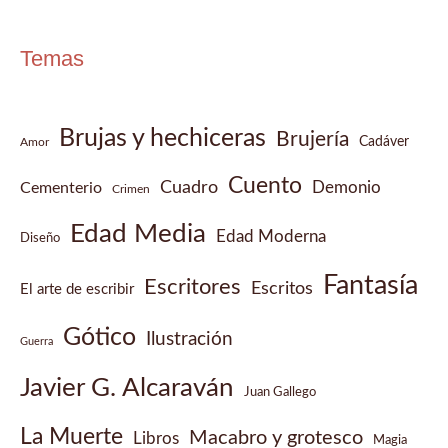
Temas
Brujas y hechiceras
Brujería
Cadáver
Amor
Cuento
Cuadro
Demonio
Cementerio
Crimen
Edad Media
Edad Moderna
Diseño
Fantasía
Escritores
Escritos
El arte de escribir
Gótico
Ilustración
Guerra
Javier G. Alcaraván
Juan Gallego
La Muerte
Macabro y grotesco
Libros
Magia